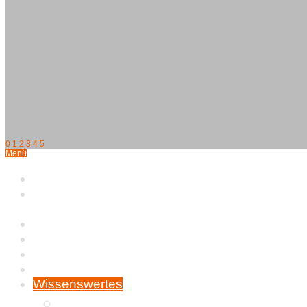
0
1
2
3
4
5
Menü
Home
Münchner
Kromispaziergang
Kromfohrländer
Wer wir sind
Zucht
Ereignisse
Wissenswertes
Verschiedenes