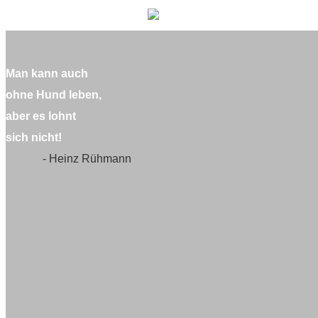
Man kann auch
ohne Hund leben,
aber es lohnt
sich nicht!
- Heinz Rühmann