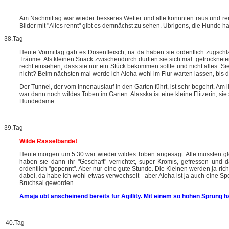
Am Nachmittag war wieder besseres Wetter und alle konnnten raus und renn
Bilder mit "Alles rennt" gibt es demnächst zu sehen. Übrigens, die Hunde
38.Tag
Heute Vormittag gab es Dosenfleisch, na da haben sie ordentlich zugschl
Träume. Als kleinen Snack zwischendurch durften sie sich mal getrocknete
recht einsehen, dass sie nur ein Stück bekommen sollte und nicht alles. Sie 
nicht? Beim nächsten mal werde ich Aloha wohl im Flur warten lassen, bis d
Der Tunnel, der vom Innenauslauf in den Garten führt, ist sehr begehrt. Am
war dann noch wildes Toben im Garten. Alasska ist eine kleine Flitzerin, si
Hundedame.
39.Tag
Wilde Rasselbande!
Heute morgen um 5:30 war wieder wildes Toben angesagt. Alle mussten glei
haben sie dann ihr "Geschäft" verrichtet, super Kromis, gefressen un
ordentlich "gepennt". Aber nur eine gute Stunde. Die Kleinen werden ja rich
dabei, da habe ich wohl etwas verwechselt-- aber Aloha ist ja auch eine Spo
Bruchsal geworden.
Amaja übt anscheinend bereits für Agillity. Mit einem so hohen Sprung ha
40.Tag