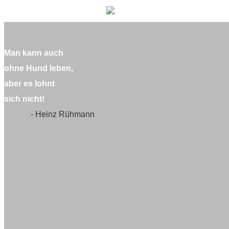
Man kann auch
ohne Hund leben,
aber es lohnt
sich nicht!
- Heinz Rühmann