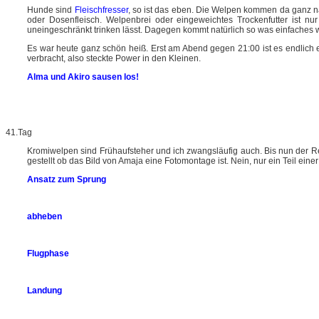
Hunde sind
Fleischfresser
, so ist das eben. Die Welpen kommen da ganz nac
oder Dosenfleisch. Welpenbrei oder eingeweichtes Trockenfutter ist nu
uneingeschränkt trinken lässt. Dagegen kommt natürlich so was einfaches wie 
Es war heute ganz schön heiß. Erst am Abend gegen 21:00 ist es endlich
verbracht, also steckte Power in den Kleinen.
Alma und Akiro sausen los!
41.Tag
Kromiwelpen sind Frühaufsteher und ich zwangsläufig auch. Bis nun der Res
gestellt ob das Bild von Amaja eine Fotomontage ist. Nein, nur ein Teil ein
Ansatz zum Sprung
abheben
Flugphase
Landung