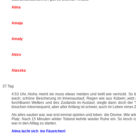
Alma
Amaja
Amaly
Akiro
Alasska
37.Tag
4:53 Uhr, Aloha meint sie muss etwas melden und bellt wie verrückt. So
wach; schöne Bescherung im Innenauslauf; Regen wie aus Kübeln
;
jetzt
furchtbaren Wetters und des Zustands im Auslauf, siegte dann doch der 
bisschen inkonsequent, aber aller Anfang ist schwer, auch im Leben eines Z
Als alles sauber war, war erst einmal spielen und toben die Devise. Wie wil
Platz. Nach 15 Minuten wilder Toberei kehrte wieder Ruhe ein. So kroch i
war in den Alltag zu starten.
Alma lacht sich ins Fäustchen!