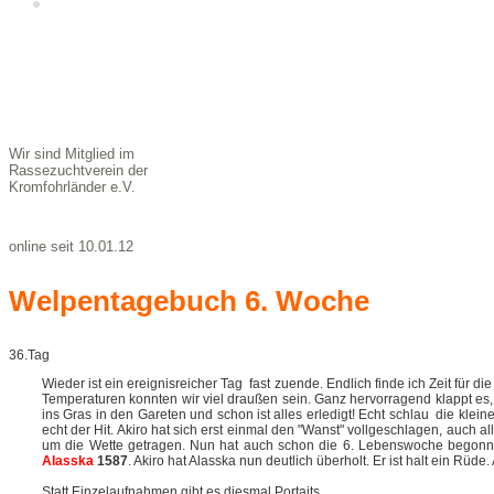
Kontakt &
Impressum
Wir sind Mitglied im
Rassezuchtverein der
Kromfohrländer e.V.
online seit 10.01.12
Welpentagebuch 6. Woche
36.Tag
Wieder ist ein ereignisreicher Tag fast zuende. Endlich finde ich Zeit fü
Temperaturen konnten wir viel draußen sein. Ganz hervorragend klappt es,
ins Gras in den Gareten und schon ist alles erledigt! Echt schlau die klei
echt der Hit. Akiro hat sich erst einmal den "Wanst" vollgeschlagen, auch al
um die Wette getragen. Nun hat auch schon die 6. Lebenswoche begonn
Alasska
1587
. Akiro hat Alasska nun deutlich überholt. Er ist halt ein Rüd
Statt Einzelaufnahmen gibt es diesmal Portaits.