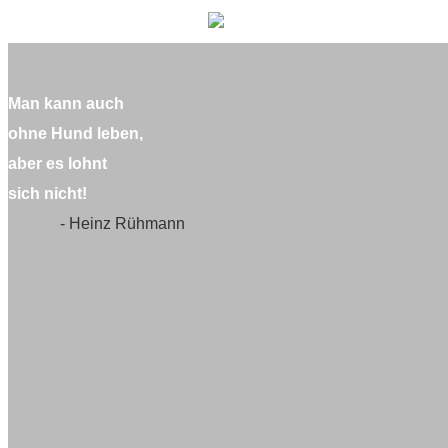
Man kann auch
ohne Hund leben,
aber es lohnt
sich nicht!
- Heinz Rühmann