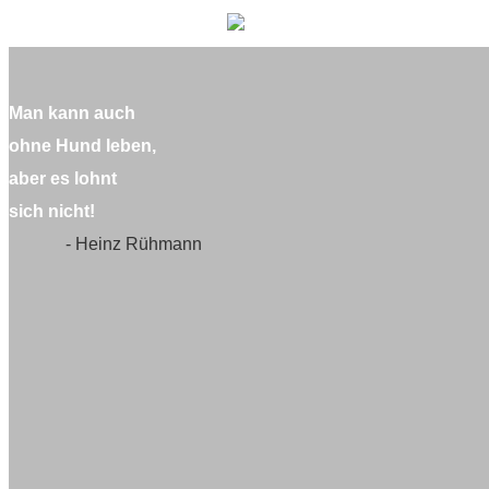
Man kann auch
ohne Hund leben,
aber es lohnt
sich nicht!
- Heinz Rühmann