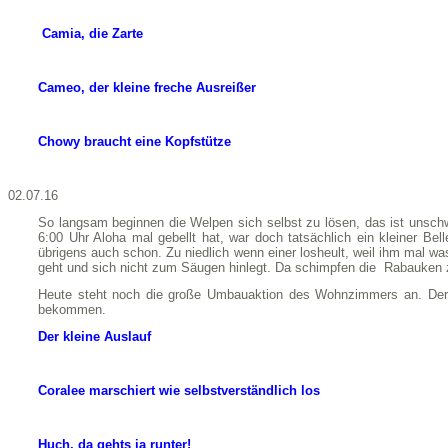
Camia, die Zarte
Cameo, der kleine freche Ausreißer
Chowy braucht eine Kopfstütze
02.07.16
So langsam beginnen die Welpen sich selbst zu lösen, das ist unsch
6:00 Uhr Aloha mal gebellt hat, war doch tatsächlich ein kleiner Be
übrigens auch schon. Zu niedlich wenn einer losheult, weil ihm mal wa
geht und sich nicht zum Säugen hinlegt. Da schimpfen die Rabauken z
Heute steht noch die große Umbauaktion des Wohnzimmers an. Der A
bekommen.
Der kleine Auslauf
Coralee marschiert wie selbstverständlich los
Huch, da gehts ja runter!