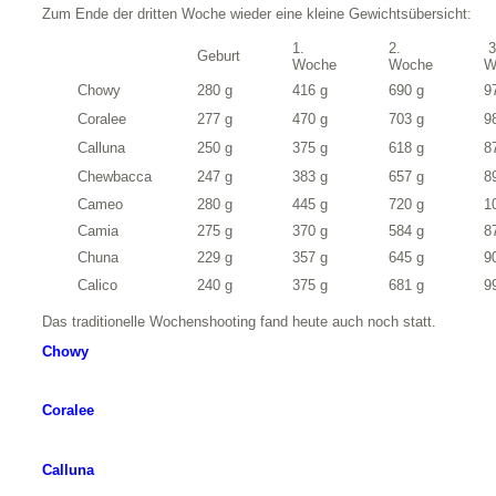
Zum Ende der dritten Woche wieder eine kleine Gewichtsübersicht:
1.
2.
3
Geburt
Woche
Woche
W
Chowy
280 g
416 g
690 g
9
Coralee
277 g
470 g
703 g
9
Calluna
250 g
375 g
618 g
8
Chewbacca
247 g
383 g
657 g
8
Cameo
280 g
445 g
720 g
1
Camia
275 g
370 g
584 g
8
Chuna
229 g
357 g
645 g
9
Calico
240 g
375 g
681 g
9
Das traditionelle Wochenshooting fand heute auch noch statt.
Chowy
Coralee
Calluna