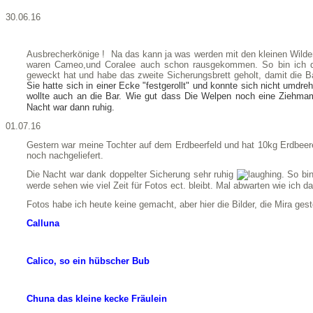
30.06.16
Ausbrecherkönige ! Na das kann ja was werden mit den kleinen Wilden.
waren Cameo,und Coralee auch schon rausgekommen. So bin ich d
geweckt hat und habe das zweite Sicherungsbrett geholt, damit die 
Sie hatte sich in einer Ecke "festgerollt" und konnte sich nicht umd
wollte auch an die Bar. Wie gut dass Die Welpen noch eine Ziehma
Nacht war dann ruhig.
01.07.16
Gestern war meine Tochter auf dem Erdbeerfeld und hat 10kg Erdbeere
noch nachgeliefert.
Die Nacht war dank doppelter Sicherung sehr ruhig
. So bi
werde sehen wie viel Zeit für Fotos ect. bleibt. Mal abwarten wie ich d
Fotos habe ich heute keine gemacht, aber hier die Bilder, die Mira ges
Calluna
Calico, so ein hübscher Bub
Chuna das kleine kecke Fräulein