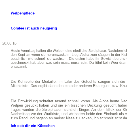
Welpenpflege
Coralee ist auch neugierig
28.06.16
Heute Vormittag hatten die Welpen eine niedliche Spielphase. Nachdem ich
den Kopf an wenn sie herumwackeln. Liegt Aloha zum säugen in der Kiste 
beachtlich wie schnell sie wachsen. Die ersten habe ihr Gewicht bereits
geschmeckt hat, aber was sein muss, muss sein. Da führt kein Weg dran v
entspannt.
Die Kehrseite der Medaille. Im Eifer des Gefechts saugen sich die
Milchleiste. Das ergibt dann den ein oder anderen Bluterguss bzw. Kn
Die Entwicklung schreitet rasend schnell voran. Als Aloha heute Nac
Welpen gezuckt haben und sie ein bisschen Deckung gesucht haben
Tages wurden die Spielphasen sichtlich länger. An dem Blick der 
Nachmittag vor der Wurfkiste, und wir hatten beide den Eindruck al
zum Rand und begann an meiner Nase zu lecken, ich schmolz echt dah
Ich geb dír ein Küsschen