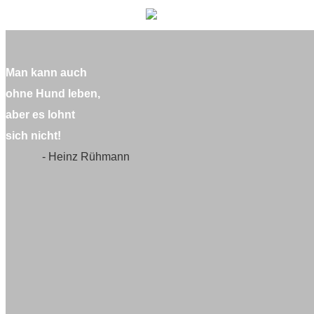
Man kann auch
ohne Hund leben,
aber es lohnt
sich nicht!
- Heinz Rühmann