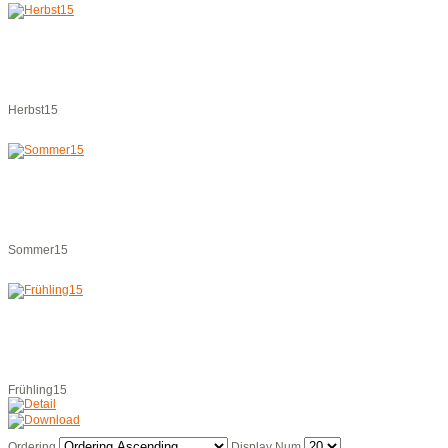
Herbst15
Sommer15
Frühling15
Ordering
Display Num