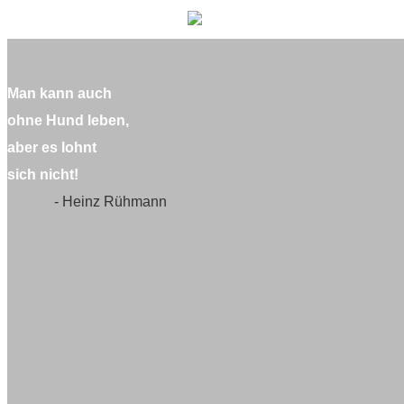
Man kann auch
ohne Hund leben,
aber es lohnt
sich nicht!
- Heinz Rühmann