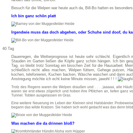
Besuch für die Welpen war heute auch da, Bill-Bo hatten es besonder
Ich bin ganz schön platt
Irgendwie muss das doch abgehen, oder Schuhe sind doof, du ka
40.Tag
Dauerregen, die Wetterprognose ist heute sehr schlecht. Eigentlich 
Stauden im Garten ließen die Köpfe ganz schön hängen. Ich bin ges
Tag, so bleibt trotz Sonntag ein bisschen Zeit für die Hausarbeit. M
schließlich nicht alles machen, Welpen füttern, Gehege putzen, 
kochen, telefonieren, Kuchen backen, Wäsche waschen und dann auch mo
Anstregung möchte ich echt keine Minute missen, jawohl ! ! !
Trotz des Regens waren die Welpen draußen und . . . . jaaaaa, alle Häufc
waren sie erst etwas zögerlich und hoben ihre Pfötchen an, liefen ganz vor
Tunnel. Tobten ausgelassen im Gras.
Eine weitere Neuerung im Leben der Kleinen sind Halsbänder. Probeweise
begann das wilde Kratzen. Sie haben sich wohl gedacht was das denn blöde
Was machen die da drinnen bloß?