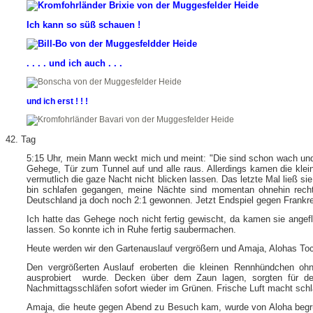
Ich kann so süß schauen !
. . . . und ich auch . . .
und ich erst ! ! !
42. Tag
5:15 Uhr, mein Mann weckt mich und meint: "Die sind schon wach und 
Gehege, Tür zum Tunnel auf und alle raus. Allerdings kamen die klein
vermutlich die gaze Nacht nicht blicken lassen. Das letzte Mal ließ s
bin schlafen gegangen, meine Nächte sind momentan ohnehin recht
Deutschland ja doch noch 2:1 gewonnen. Jetzt Endspiel gegen Frankr
Ich hatte das Gehege noch nicht fertig gewischt, da kamen sie angefl
lassen. So konnte ich in Ruhe fertig saubermachen.
Heute werden wir den Gartenauslauf vergrößern und Amaja, Alohas Toc
Den vergrößerten Auslauf eroberten die kleinen Rennhündchen ohn
ausprobiert wurde. Decken über dem Zaun lagen, sorgten für den
Nachmittagsschläfen sofort wieder im Grünen. Frische Luft macht schlä
Amaja, die heute gegen Abend zu Besuch kam, wurde von Aloha begrüß