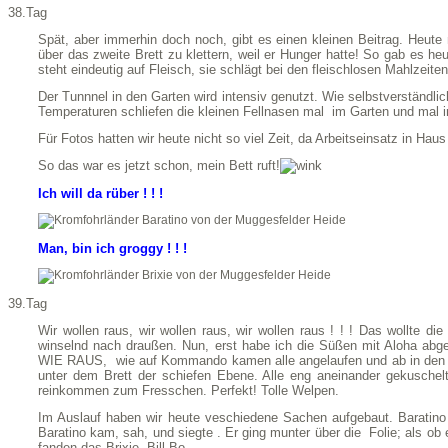
38.Tag
Spät, aber immerhin doch noch, gibt es einen kleinen Beitrag. Heute 
über das zweite Brett zu klettern, weil er Hunger hatte! So gab es 
steht eindeutig auf Fleisch, sie schlägt bei den fleischlosen Mahlzei
Der Tunnnel in den Garten wird intensiv genutzt. Wie selbstverständli
Temperaturen schliefen die kleinen Fellnasen mal im Garten und mal 
Für Fotos hatten wir heute nicht so viel Zeit, da Arbeitseinsatz in Haus
So das war es jetzt schon, mein Bett ruft!
Ich will da rüber ! ! !
Man, bin ich groggy ! ! !
39.Tag
Wir wollen raus, wir wollen raus, wir wollen raus ! ! ! Das wollte 
winselnd nach draußen. Nun, erst habe ich die Süßen mit Aloha abge
WIE RAUS, wie auf Kommando kamen alle angelaufen und ab in den 
unter dem Brett der schiefen Ebene. Alle eng aneinander gekusche
reinkommen zum Fresschen. Perfekt! Tolle Welpen.
Im Auslauf haben wir heute veschiedene Sachen aufgebaut. Baratino 
Baratino kam, sah, und siegte . Er ging munter über die Folie; als ob
fanden das Brixie, Bill-Bo.